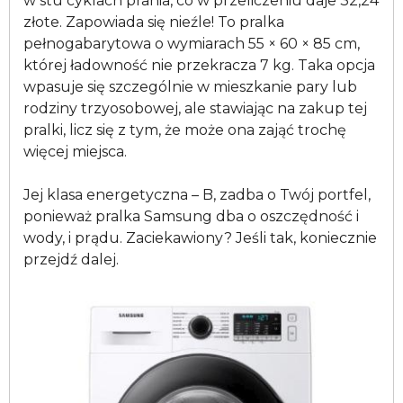
w stu cyklach prania, co w przeliczeniu daje 32,24
złote. Zapowiada się nieźle! To pralka
pełnogabarytowa o wymiarach 55 × 60 × 85 cm,
której ładowność nie przekracza 7 kg. Taka opcja
wpasuje się szczególnie w mieszkanie pary lub
rodziny trzyosobowej, ale stawiając na zakup tej
pralki, licz się z tym, że może ona zająć trochę
więcej miejsca.
Jej klasa energetyczna – B, zadba o Twój portfel,
ponieważ pralka Samsung dba o oszczędność i
wody, i prądu. Zaciekawiony? Jeśli tak, koniecznie
przejdź dalej.