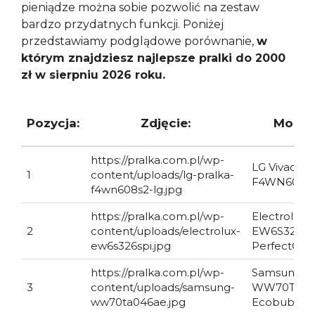
pieniądze można sobie pozwolić na zestaw
bardzo przydatnych funkcji. Poniżej
przedstawiamy podglądowe porównanie,
w
którym znajdziesz najlepsze pralki do 2000
zł w sierpniu 2026 roku.
Pozycja:
Zdjęcie:
Model
https://pralka.com.pl/wp-
LG Vivace 
1
content/uploads/lg-pralka-
F4WN608S
f4wn608s2-lg.jpg
https://pralka.com.pl/wp-
Electrolux
2
content/uploads/electrolux-
EW6S326SP
ew6s326spi.jpg
PerfectCar
https://pralka.com.pl/wp-
Samsung
3
content/uploads/samsung-
WW70TA04
ww70ta046ae.jpg
Ecobubble