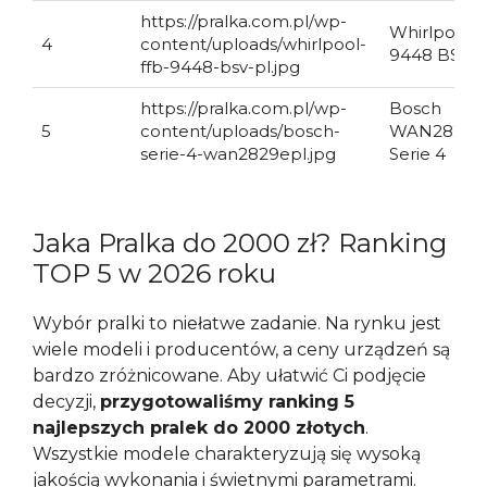
https://pralka.com.pl/wp-
Whirlpool 
4
content/uploads/whirlpool-
9448 BSV P
ffb-9448-bsv-pl.jpg
https://pralka.com.pl/wp-
Bosch
5
content/uploads/bosch-
WAN2829E
serie-4-wan2829epl.jpg
Serie 4
Jaka Pralka do 2000 zł? Ranking
TOP 5 w 2026 roku
Wybór pralki to niełatwe zadanie. Na rynku jest
wiele modeli i producentów, a ceny urządzeń są
bardzo zróżnicowane. Aby ułatwić Ci podjęcie
decyzji,
przygotowaliśmy ranking 5
najlepszych pralek do 2000 złotych
.
Wszystkie modele charakteryzują się wysoką
jakością wykonania i świetnymi parametrami.