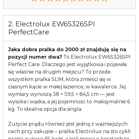
2. Electrolux EW6S326SPI
PerfectCare
Jaka dobra pralka do 2000 zł znajduję się na
pozycji numer dwa?
To Electrolux EW6S326SPI
Perfect Care. Dlaczego jest wyjątkowa i pojawiła
się właśnie na drugim miejscu? To przede
wszystkim pralka SLIM, która zmieści się w
ciasnym kącie w małej łazience, w kawalerce. Jej
wymiary wynoszą 38 × 59,5 × 84,5 cm — jest
wysoka i wąska, a jej pojemność to maksymalnie 6
kg. To idealna opcja dla singla.
Zużycie prądu również jest jedną z ważniejszych
cech przy zakupie – pralka Electrolux na sto cykli
prania zużywa 65 kwH, a jeśli mowa o kosztach to