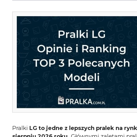
Pralki
LG to jedne z lepszych pralek na ryn
sierpniu 2026 roku.
Głównymi zaletami pra