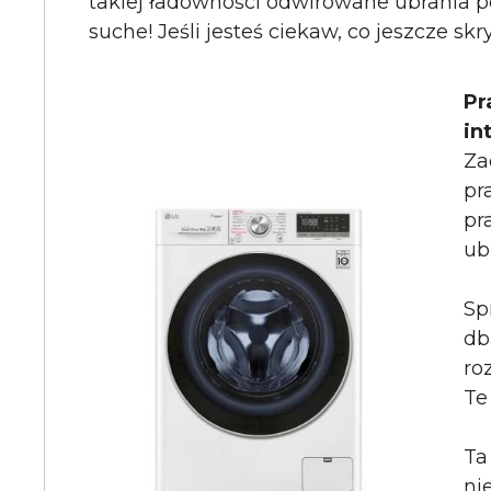
takiej ładowności odwirowane ubrania p
suche! Jeśli jesteś ciekaw, co jeszcze sk
Pr
in
Za
pr
pr
ub
Sp
db
ro
Te
Ta
ni