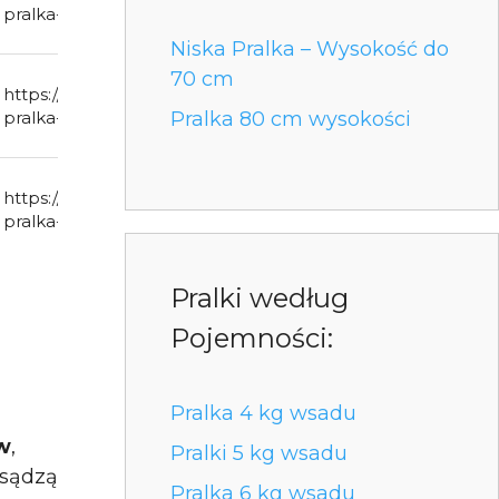
pralka-f4wn608s2-lg-euro
Niska Pralka – Wysokość do
70 cm
https://pralka.com.pl/sklep/lg-
Pralka 80 cm wysokości
pralka-f2wn4s6s0-lg-euro
https://pralka.com.pl/sklep/lg-
pralka-f2wv5s8s0e-lg-euro
Pralki według
Pojemności:
Pralka 4 kg wsadu
w
,
Pralki 5 kg wsadu
 sądzą
Pralka 6 kg wsadu