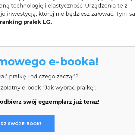
 technologię i elastyczność. Urządzenia te z
je inwestycją, której nie będziesz żałować. Tym
ranking pralek LG.
rmowego e-booka!
rać pralkę i od czego zacząć?
płatny e-book "Jak wybrać pralkę".
i odbierz swój egzemplarz już teraz!
ERZ SWÓJ E-BOOK!