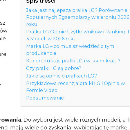
Spis treści
Jaka jest najlepsza pralka LG? Porównanie
z
Popularnych Egzemplarzy w sierpniu 2026
sz
roku
tów
Pralka LG Opinie Użytkowników i Ranking 
ie.
3 Modeli w 2026 roku
Marka LG – co musisz wiedzieć o tym
producencie
óre
Kto produkuje pralki LG i w jakim kraju?
Czy pralki LG są dobre?
Jakie są opinie o pralkach LG?
Przykładowa recenzja pralki LG i Opinia w
z
Formie Video
Podsumowanie
erowania
. Do wyboru jest wiele różnych modeli, a 
i mają wiele do zyskania, wybierając tę markę,