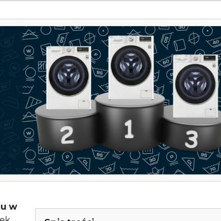
ku w
lek