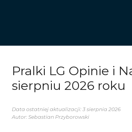
Przejdź
do
treści
Pralki LG Opinie i 
sierpniu 2026 roku
Data ostatniej aktualizacji: 3 sierpnia 2026
Autor: Sebastian Przyborowski