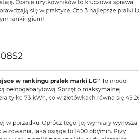
zystają. Opinie użytkowników to kluczowa sprawa,
prawdzają się w praktyce. Oto 3 najlepsze pralki L
szym rankingiem!
608S2
jsce w rankingu pralek marki LG
? To model
lką pełnogabarytową. Sprzęt o maksymalnej
iera tylko 73 kWh, co w złotówkach równa się 45,2
ej w porządku. Oprócz tego, jej wymiary wynoszą
wirowania, jaką osiąga to 1400 obr/min. Przy