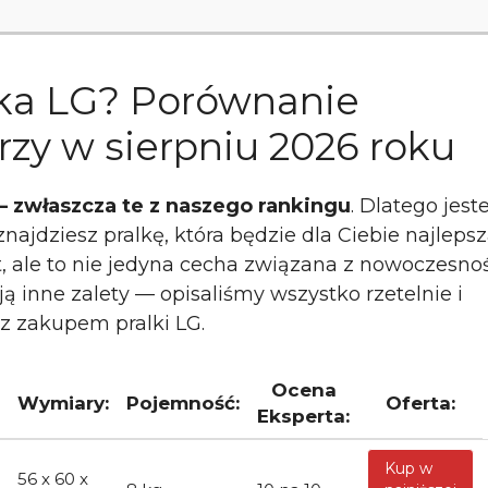
alka LG? Porównanie
zy w sierpniu 2026 roku
 zwłaszcza te z naszego rankingu
. Dlatego jes
jdziesz pralkę, która będzie dla Ciebie najlepsz
, ale to nie jedyna cecha związana z nowoczesnoś
ą inne zalety — opisaliśmy wszystko rzetelnie i
z zakupem pralki LG.
Ocena
Wymiary:
Pojemność:
Oferta:
Eksperta:
Kup w
56 x 60 x