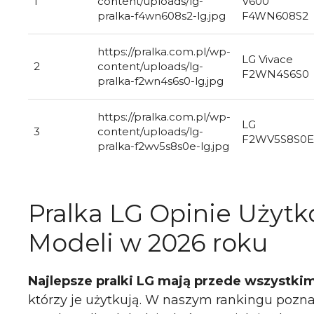
1
content/uploads/lg-
V600
pralka-f4wn608s2-lg.jpg
F4WN608S2
https://pralka.com.pl/wp-
LG Vivace
2
content/uploads/lg-
F2WN4S6S0
pralka-f2wn4s6s0-lg.jpg
https://pralka.com.pl/wp-
LG
3
content/uploads/lg-
F2WV5S8S0E
pralka-f2wv5s8s0e-lg.jpg
Pralka LG Opinie Użyt
Modeli w 2026 roku
Najlepsze pralki LG mają przede wszystk
którzy je użytkują. W naszym rankingu poznas