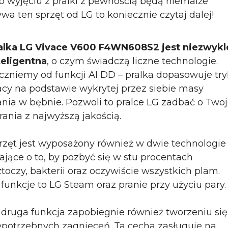
o wyjęciu z pralki z pewnością będą niemalże
rywa ten sprzęt od LG to koniecznie czytaj dalej!
alka LG Vivace V600 F4WN608S2 jest niezwykl
teligentna
, o czym świadczą liczne technologie.
czniemy od funkcji AI DD – pralka dopasowuje tr
acy na podstawie wykrytej przez siebie masy
ania w bębnie. Pozwoli to pralce LG zadbać o Two
rania z najwyższą jakością.
rzęt jest wyposażony również w dwie technologie
ające o to, by pozbyć się w stu procentach
ztoczy, bakterii oraz oczywiście wszystkich plam.
 funkcje to LG Steam oraz pranie przy użyciu pary.
 druga funkcja zapobiegnie również tworzeniu się
epotrzebnych zagnieceń. Ta cecha zasługuje na