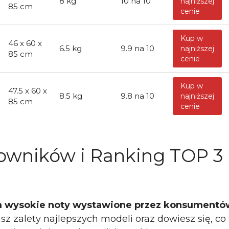
8 kg
10 na 10
najniższej
85 cm
cenie
Kup w
46 x 60 x
6.5 kg
9.9 na 10
najniższej
85 cm
cenie
Kup w
47.5 x 60 x
8.5 kg
9.8 na 10
najniższej
85 cm
cenie
kowników i Ranking TOP 3
im wysokie noty wystawione przez konsumentó
z zalety najlepszych modeli oraz dowiesz się, co