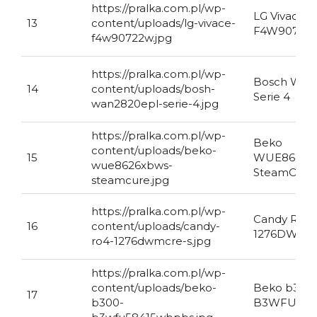
https://pralka.com.pl/wp-
LG Vivace
13
content/uploads/lg-vivace-
F4W90722
f4w90722w.jpg
https://pralka.com.pl/wp-
Bosch WAN
14
content/uploads/bosh-
Serie 4
wan2820epl-serie-4.jpg
https://pralka.com.pl/wp-
Beko
content/uploads/beko-
15
WUE8626
wue8626xbws-
SteamCure
steamcure.jpg
https://pralka.com.pl/wp-
Candy RO4
16
content/uploads/candy-
1276DWMC
ro4-1276dwmcre-s.jpg
https://pralka.com.pl/wp-
content/uploads/beko-
Beko b300
17
b300-
B3WFU584