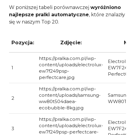
W poniższej tabeli porównawczej
wyróżniono
najlepsze pralki automatyczne
, które znalazły
się w naszym Top 20.
Pozycja:
Zdjęcie:
Mod
https://pralka.com.pl/wp-
Electrolux
content/uploads/electrolux-
1
EW7F249P
ew7f249psp-
PerfectCar
perfectcare.jpg
https://pralka.com.pl/wp-
content/uploads/samsung-
Samsung
2
ww80t504daea-
WW80T50
ecobubble-8kg.jpg
https://pralka.com.pl/wp-
Electrolux
content/uploads/electrolux-
3
EW7F249P
ew7f249psp-perfectcare-
PerfectCar