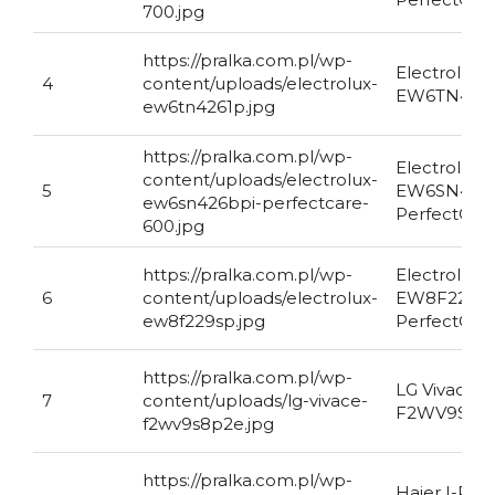
700.jpg
https://pralka.com.pl/wp-
Electrolux
4
content/uploads/electrolux-
EW6TN426
ew6tn4261p.jpg
https://pralka.com.pl/wp-
Electrolux
content/uploads/electrolux-
5
EW6SN426
ew6sn426bpi-perfectcare-
PerfectCar
600.jpg
https://pralka.com.pl/wp-
Electrolux
6
content/uploads/electrolux-
EW8F229S
ew8f229sp.jpg
PerfectCar
https://pralka.com.pl/wp-
LG Vivace
7
content/uploads/lg-vivace-
F2WV9S8P
f2wv9s8p2e.jpg
https://pralka.com.pl/wp-
Haier I-Pr