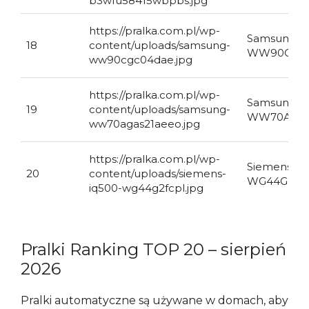
b3wfu58415wbpbs.jpg
https://pralka.com.pl/wp-
Samsung
18
content/uploads/samsung-
WW90CGC
ww90cgc04dae.jpg
https://pralka.com.pl/wp-
Samsung
19
content/uploads/samsung-
WW70AGAS
ww70agas21aeeo.jpg
https://pralka.com.pl/wp-
Siemens iQ
20
content/uploads/siemens-
WG44G2FC
iq500-wg44g2fcpl.jpg
Pralki Ranking TOP 20 – sierpień
2026
Pralki automatyczne są używane w domach, aby