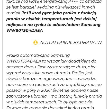
fakt, że ma klasę energetyczną A+++, co oznacza,
że jest bardziej wydajna niż większość innych
modeli.
Jeśli ktoś pyta jaka pralka z funkcją
prania w niskich temperaturach jest dzisiaj
najlepsza na rynku to odpowiadam Samsung
WW80T504DAEA
.
AUTOR OPINII: BARBARA W.
Pralka automatyczna Samsung
WW80T504DAEA to wspaniały dodatkiem do
naszego domu. Jest wystarczająco duża, aby
wyprać wszystkie nasze ubrania. Pralka jest
również bardzo energooszczędna – oszczędza
nam sporo na rachunkach za prąd, który mocno
poszedł w górę w 2026! Świetnie dopiera nasze
zabrudzone ubrania. I ma istotną funkcję prania
w niskich temperaturach. To by było na tyle.
Zawsze nie mogę się doczekać końca prania.