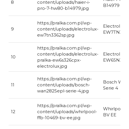
8
content/uploads/haier-i-
B14979 Ref
pro-7-hw80-b14979.jpg
https://pralka.com.pl/wp-
Electrolux
9
content/uploads/electrolux-
EW7TN336
ew7tn3362sp.jpg
https://pralka.com.pl/wp-
content/uploads/electrolux-
Electrolux
10
pralka-ew6s326cpx-
EW6SN326
electrolux.jpg
https://pralka.com.pl/wp-
Bosch WAN
11
content/uploads/bosch-
Serie 4
wan2825epl-serie-4.jpg
https://pralka.com.pl/wp-
Whirlpool 
12
content/uploads/whirlpool-
BV EE
ffb-10469-bv-ee.jpg