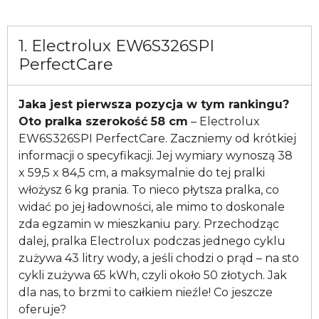
1. Electrolux EW6S326SPI
PerfectCare
Jaka jest pierwsza pozycja w tym rankingu?
Oto pralka szerokość 58 cm
– Electrolux
EW6S326SPI PerfectCare. Zaczniemy od krótkiej
informacji o specyfikacji. Jej wymiary wynoszą 38
x 59,5 x 84,5 cm, a maksymalnie do tej pralki
włożysz 6 kg prania. To nieco płytsza pralka, co
widać po jej ładowności, ale mimo to doskonale
zda egzamin w mieszkaniu pary. Przechodząc
dalej, pralka Electrolux podczas jednego cyklu
zużywa 43 litry wody, a jeśli chodzi o prąd – na sto
cykli zużywa 65 kWh, czyli około 50 złotych. Jak
dla nas, to brzmi to całkiem nieźle! Co jeszcze
oferuje?