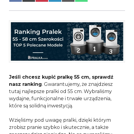
on
on
on
on
on
on
Facebook
X
Pinterest
LinkedIn
Email
WhatsApp
(Twitter)
Jeśli chcesz kupić pralkę 55 cm, sprawdź
nasz ranking
. Gwarantujemy, że znajdziesz
tutaj najlepsze pralki od 55 cm. Wybraliśmy
wydajne, funkcjonalne i trwałe urządzenia,
które są solidną inwestycją.
Wzięliśmy pod uwagę pralki, dzięki którym
zrobisz pranie szybko i skutecznie, a także