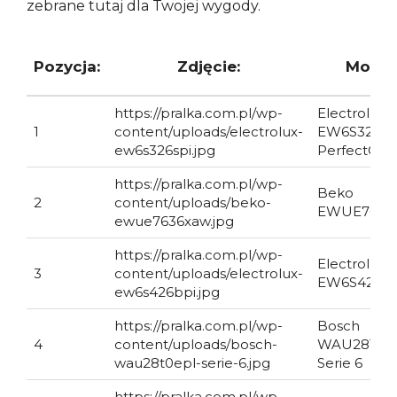
zebrane tutaj dla Twojej wygody.
Pozycja:
Zdjęcie:
Model
https://pralka.com.pl/wp-
Electrolux
1
content/uploads/electrolux-
EW6S326SP
ew6s326spi.jpg
PerfectCar
https://pralka.com.pl/wp-
Beko
2
content/uploads/beko-
EWUE7636
ewue7636xaw.jpg
https://pralka.com.pl/wp-
Electrolux
3
content/uploads/electrolux-
EW6S426B
ew6s426bpi.jpg
https://pralka.com.pl/wp-
Bosch
4
content/uploads/bosch-
WAU28T0E
wau28t0epl-serie-6.jpg
Serie 6
https://pralka.com.pl/wp-