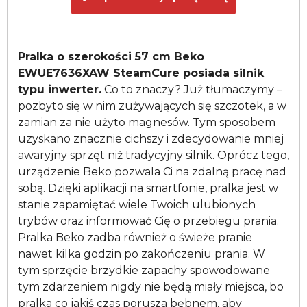
Pralka o szerokości 57 cm Beko
EWUE7636XAW SteamCure posiada silnik
typu inwerter.
Co to znaczy? Już tłumaczymy –
pozbyto się w nim zużywających się szczotek, a w
zamian za nie użyto magnesów. Tym sposobem
uzyskano znacznie cichszy i zdecydowanie mniej
awaryjny sprzęt niż tradycyjny silnik. Oprócz tego,
urządzenie Beko pozwala Ci na zdalną pracę nad
sobą. Dzięki aplikacji na smartfonie, pralka jest w
stanie zapamiętać wiele Twoich ulubionych
trybów oraz informować Cię o przebiegu prania.
Pralka Beko zadba również o świeże pranie
nawet kilka godzin po zakończeniu prania. W
tym sprzęcie brzydkie zapachy spowodowane
tym zdarzeniem nigdy nie będą miały miejsca, bo
pralka co jakiś czas porusza bębnem, aby