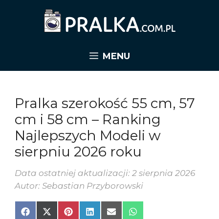
Przejdź
do
treści
MENU
Pralka szerokość 55 cm, 57
cm i 58 cm – Ranking
Najlepszych Modeli w
sierpniu 2026 roku
Data ostatniej aktualizacji: 2 sierpnia 2026
Autor: Sebastian Przyborowski
Share
Share
Share
Share
Share
Share