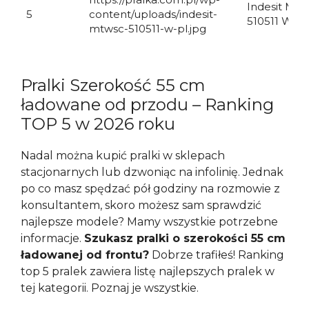
Indesit MT
5
content/uploads/indesit-
510511 W P
mtwsc-510511-w-pl.jpg
Pralki Szerokość 55 cm
ładowane od przodu – Ranking
TOP 5 w 2026 roku
Nadal można kupić pralki w sklepach
stacjonarnych lub dzwoniąc na infolinię. Jednak
po co masz spędzać pół godziny na rozmowie z
konsultantem, skoro możesz sam sprawdzić
najlepsze modele? Mamy wszystkie potrzebne
informacje.
Szukasz pralki o szerokości 55 cm
ładowanej od frontu?
Dobrze trafiłeś! Ranking
top 5 pralek zawiera listę najlepszych pralek w
tej kategorii. Poznaj je wszystkie.