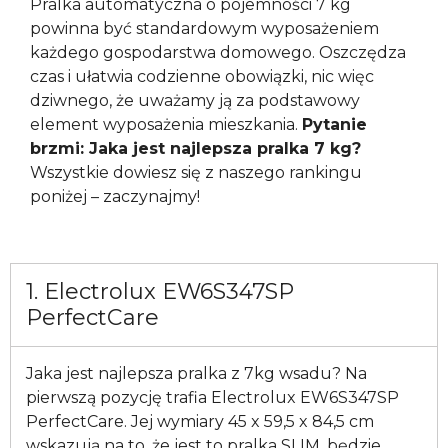
Pralka automatyczna o pojemności 7 kg
powinna być standardowym wyposażeniem
każdego gospodarstwa domowego. Oszczędza
czas i ułatwia codzienne obowiązki, nic więc
dziwnego, że uważamy ją za podstawowy
element wyposażenia mieszkania.
Pytanie
brzmi: Jaka jest najlepsza pralka 7 kg?
Wszystkie dowiesz się z naszego rankingu
poniżej – zaczynajmy!
1. Electrolux EW6S347SP
PerfectCare
Jaka jest najlepsza pralka z 7kg wsadu? Na
pierwszą pozycję trafia Electrolux EW6S347SP
PerfectCare. Jej wymiary 45 x 59,5 x 84,5 cm
wskazują na to, że jest to pralka SLIM, będzie