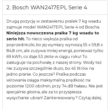
2. Bosch WAN2417EPL Serie 4
Drugą pozycję w zestawieniu pralek 7 kg wsadu
zajmuje model WAN2417EPL Serie 4 od Boscha.
Niniejsza nowoczesna pralka 7 kg wsadu to
serio hit.
To nieco większa pralka od
poprzedniczki, bo jej wymiary wynoszą 55 x 59,8 x
84,8 cm, ale zużywa mniej energii, ponieważ tylko
69 kWh, co daje 53 złote w ciągu roku! To
zasługuje na pochwałę z naszej strony. Wody też
nie zużywa szczególnie dużo, bo 45 litrów na
jedno pranie. Co jeszcze? Pralka podczas
wirowania osiąga maksymalną prędkość na
poziomie 1200 obr/min, przy 74 dB hałasu. Nie jest
specjalnie głośna, ale za to przyspiesza
wysychanie ubrań! Zainteresowany? Czytaj dalej.