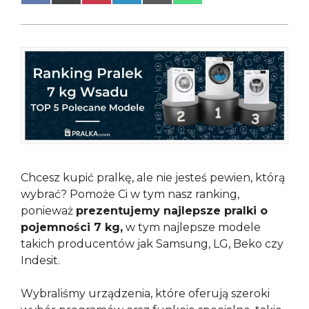
on
on
on
on
on
on
Facebook
X
Pinterest
LinkedIn
Email
WhatsApp
(Twitter)
Chcesz kupić pralkę, ale nie jesteś pewien, którą
wybrać? Pomoże Ci w tym nasz ranking,
ponieważ
prezentujemy najlepsze pralki o
pojemności 7 kg,
w tym najlepsze modele
takich producentów jak Samsung, LG, Beko czy
Indesit.
Wybraliśmy urządzenia, które oferują szeroki