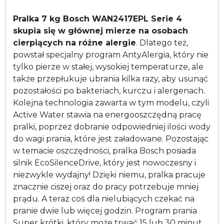
Pralka 7 kg Bosch WAN2417EPL Serie 4
skupia się w głównej mierze na osobach
cierpiących na różne alergie
. Dlatego też,
powstał specjalny program AntyAlergia, który nie
tylko pierze w stałej, wysokiej temperaturze, ale
także przepłukuje ubrania kilka razy, aby usunąć
pozostałości po bakteriach, kurczu i alergenach.
Kolejna technologia zawarta w tym modelu, czyli
Active Water stawia na energooszczędną pracę
pralki, poprzez dobranie odpowiedniej ilości wody
do wagi prania, które jest załadowane. Pozostając
w temacie oszczędności, pralka Bosch posiada
silnik EcoSilenceDrive, który jest nowoczesny i
niezwykle wydajny! Dzięki niemu, pralka pracuje
znacznie ciszej oraz do pracy potrzebuje mniej
prądu. A teraz coś dla nielubiących czekać na
pranie dwie lub więcej godzin. Program prania
Super krótki, który może trwać 15 lub 30 minut