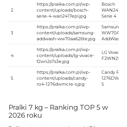
https://pralka.com.pl/wp-
Bosch
2
content/uploads/bosch-
WAN2417E
serie-4-wan2417epl.jpg
Serie 4
https://pralka.com.pl/wp-
Samsung
3
content/uploads/samsung-
WW70AA62
addwash-ww70aa626te.jpg
AddWash
https://pralka.com.pl/wp-
LG Vivace
4
content/uploads/lg-vivace-
F2WN2S7S
f2wn2s7s3e.jpg
https://pralka.com.pl/wp-
Candy RO4
5
content/uploads/candy-
1276DWMC
ro4-1276dwmcre-s.jpg
S
Pralki 7 kg – Ranking TOP 5 w
2026 roku