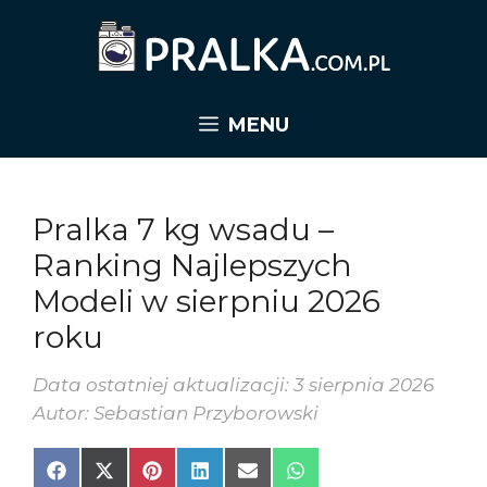
Przejdź
do
treści
MENU
Pralka 7 kg wsadu –
Ranking Najlepszych
Modeli w sierpniu 2026
roku
Data ostatniej aktualizacji: 3 sierpnia 2026
Autor: Sebastian Przyborowski
Share
Share
Share
Share
Share
Share